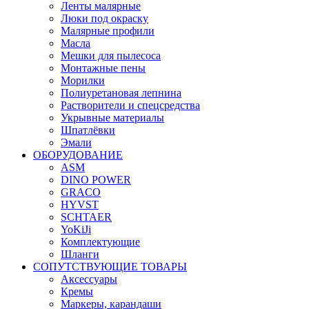
Ленты малярные
Люки под окраску
Малярные профили
Масла
Мешки для пылесоса
Монтажные пены
Морилки
Полиуретановая лепнина
Растворители и спецсредства
Укрывные материалы
Шпатлёвки
Эмали
ОБОРУДОВАНИЕ
ASM
DINO POWER
GRACO
HYVST
SCHTAER
YoKiJi
Комплектующие
Шланги
СОПУТСТВУЮЩИЕ ТОВАРЫ
Аксессуары
Кремы
Маркеры, карандаши