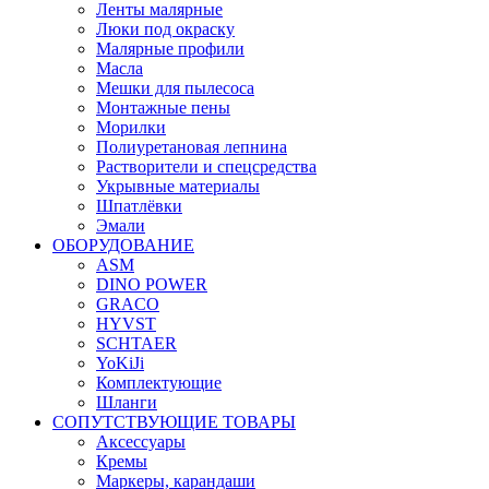
Ленты малярные
Люки под окраску
Малярные профили
Масла
Мешки для пылесоса
Монтажные пены
Морилки
Полиуретановая лепнина
Растворители и спецсредства
Укрывные материалы
Шпатлёвки
Эмали
ОБОРУДОВАНИЕ
ASM
DINO POWER
GRACO
HYVST
SCHTAER
YoKiJi
Комплектующие
Шланги
СОПУТСТВУЮЩИЕ ТОВАРЫ
Аксессуары
Кремы
Маркеры, карандаши