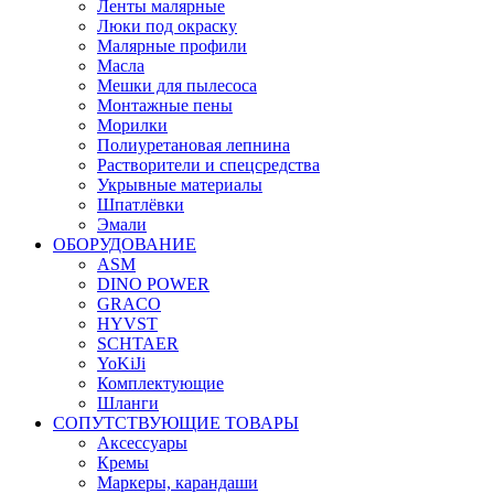
Ленты малярные
Люки под окраску
Малярные профили
Масла
Мешки для пылесоса
Монтажные пены
Морилки
Полиуретановая лепнина
Растворители и спецсредства
Укрывные материалы
Шпатлёвки
Эмали
ОБОРУДОВАНИЕ
ASM
DINO POWER
GRACO
HYVST
SCHTAER
YoKiJi
Комплектующие
Шланги
СОПУТСТВУЮЩИЕ ТОВАРЫ
Аксессуары
Кремы
Маркеры, карандаши