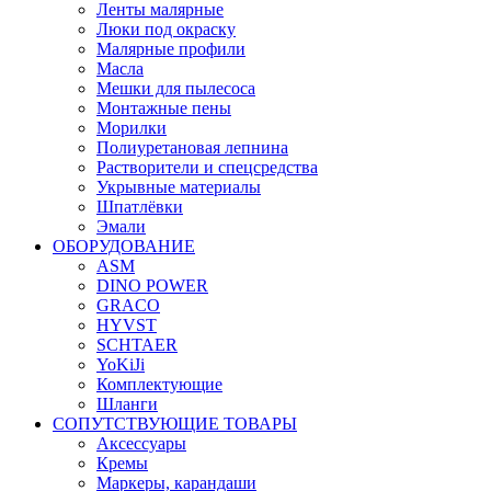
Ленты малярные
Люки под окраску
Малярные профили
Масла
Мешки для пылесоса
Монтажные пены
Морилки
Полиуретановая лепнина
Растворители и спецсредства
Укрывные материалы
Шпатлёвки
Эмали
ОБОРУДОВАНИЕ
ASM
DINO POWER
GRACO
HYVST
SCHTAER
YoKiJi
Комплектующие
Шланги
СОПУТСТВУЮЩИЕ ТОВАРЫ
Аксессуары
Кремы
Маркеры, карандаши