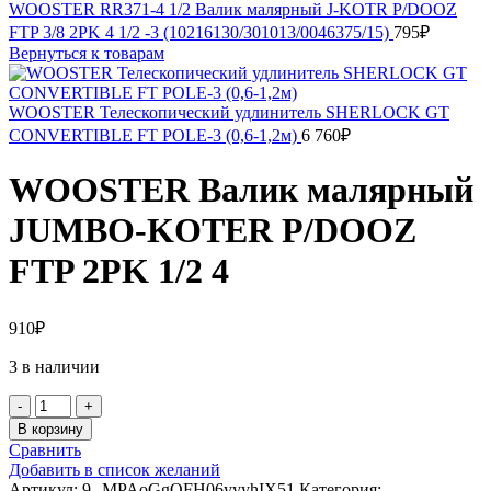
WOOSTER RR371-4 1/2 Валик малярный J-KOTR P/DOOZ
FTP 3/8 2PK 4 1/2 -3 (10216130/301013/0046375/15)
795
₽
Вернуться к товарам
WOOSTER Телескопический удлинитель SHERLOCK GT
CONVERTIBLE FT POLE-3 (0,6-1,2м)
6 760
₽
WOOSTER Валик малярный
JUMBO-KOTER P/DOOZ
FTP 2PK 1/2 4
910
₽
3 в наличии
Количество
товара
В корзину
WOOSTER
Сравнить
Валик
Добавить в список желаний
малярный
Артикул:
9--MPAoGgOFH06yyyhIX51
Категория: