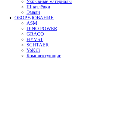
Укрывные материалы
Шпатлёвки
Эмали
ОБОРУДОВАНИЕ
ASM
DINO POWER
GRACO
HYVST
SCHTAER
YoKiJi
Комплектующие
Шланги
СОПУТСТВУЮЩИЕ ТОВАРЫ
Аксессуары
Кремы
Маркеры, карандаши
Расходные материалы
СИЗ
Спецодежда
Хозтовары
Юр лицам
Программа лояльности
Корзина