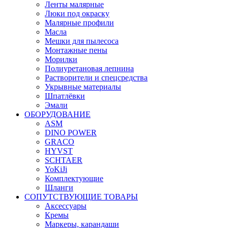
Ленты малярные
Люки под окраску
Малярные профили
Масла
Мешки для пылесоса
Монтажные пены
Морилки
Полиуретановая лепнина
Растворители и спецсредства
Укрывные материалы
Шпатлёвки
Эмали
ОБОРУДОВАНИЕ
ASM
DINO POWER
GRACO
HYVST
SCHTAER
YoKiJi
Комплектующие
Шланги
СОПУТСТВУЮЩИЕ ТОВАРЫ
Аксессуары
Кремы
Маркеры, карандаши