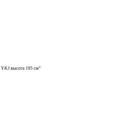
 YKJ высота 195 см”
аляров. У нас вы найдёте всё необходимое для осуществления ма