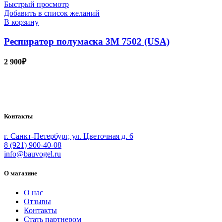
Быстрый просмотр
Добавить в список желаний
В корзину
Респиратор полумаска 3М 7502 (USA)
2 900
₽
Bauvogel – интернет-магазин материалов и инструментов для
маляров. У нас вы найдёте всё необходимое для
осуществления малярных работ.
Контакты
г. Санкт-Петербург, ул. Цветочная д. 6
8 (921) 900-40-08
info@bauvogel.ru
О магазине
О нас
Отзывы
Контакты
Стать партнером