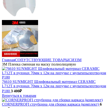
Главная
СОПУТСТВУЮЩИЕ ТОВАРЫ
СИЗ
3M
ЗМ Пленка сменная на маску полнолицевую
76610 SUNMIGHT Шлифовальный материал CERAMIC
L712T в рулонах 70мм х 12м на липучке с мультипылеотводом
P180
3 400
₽
Вернуться к товарам
CORNERPROFI струбцина для сборки каркаса (комплект)
6