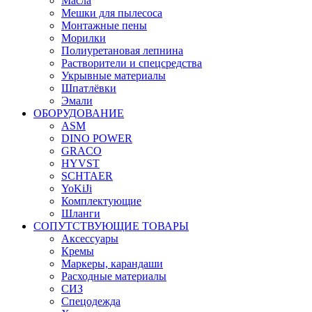
Масла
Мешки для пылесоса
Монтажные пены
Морилки
Полиуретановая лепнина
Растворители и спецсредства
Укрывные материалы
Шпатлёвки
Эмали
ОБОРУДОВАНИЕ
ASM
DINO POWER
GRACO
HYVST
SCHTAER
YoKiJi
Комплектующие
Шланги
СОПУТСТВУЮЩИЕ ТОВАРЫ
Аксессуары
Кремы
Маркеры, карандаши
Расходные материалы
СИЗ
Спецодежда