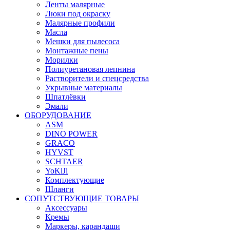
Ленты малярные
Люки под окраску
Малярные профили
Масла
Мешки для пылесоса
Монтажные пены
Морилки
Полиуретановая лепнина
Растворители и спецсредства
Укрывные материалы
Шпатлёвки
Эмали
ОБОРУДОВАНИЕ
ASM
DINO POWER
GRACO
HYVST
SCHTAER
YoKiJi
Комплектующие
Шланги
СОПУТСТВУЮЩИЕ ТОВАРЫ
Аксессуары
Кремы
Маркеры, карандаши