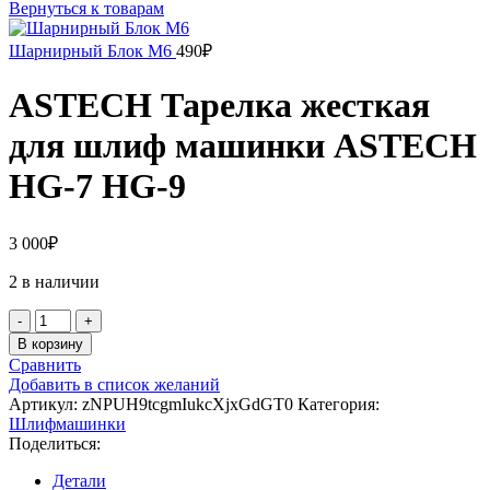
цена
цена:
Вернуться к товарам
составляла
85₽.
100₽.
Шарнирный Блок M6
490
₽
ASTECH Тарелка жесткая
для шлиф машинки ASTECH
HG-7 HG-9
3 000
₽
2 в наличии
Количество
товара
В корзину
ASTECH
Сравнить
Тарелка
Добавить в список желаний
жесткая
Артикул:
zNPUH9tcgmIukcXjxGdGT0
Категория:
для
Шлифмашинки
шлиф
Поделиться:
машинки
ASTECH
Детали