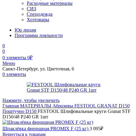
Расходные материалы
СИЗ
Спецодежда
Хозтовары
Юр лицам
Программа лояльности
0
0
0
элементы
0
₽
Меню
Санкт-Петербург, ул. Цветочная, 6
0
элементы
Нажмите, чтобы увеличить
Главная
МАТЕРИАЛЫ
Абразивы
FESTOOL
GRANAT
D150
Поштучно D150
FESTOOL Шлифовальные круги Granat STF
D150/48 P240 GR 1шт
Шпаклёвка финишная PROMIX F (25 кг)
3 095
₽
Вернуться к товарам