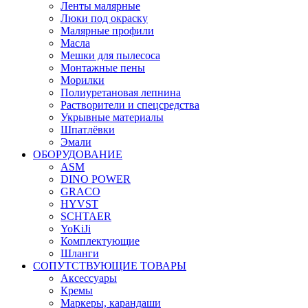
Ленты малярные
Люки под окраску
Малярные профили
Масла
Мешки для пылесоса
Монтажные пены
Морилки
Полиуретановая лепнина
Растворители и спецсредства
Укрывные материалы
Шпатлёвки
Эмали
ОБОРУДОВАНИЕ
ASM
DINO POWER
GRACO
HYVST
SCHTAER
YoKiJi
Комплектующие
Шланги
СОПУТСТВУЮЩИЕ ТОВАРЫ
Аксессуары
Кремы
Маркеры, карандаши