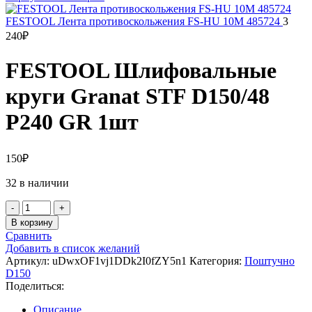
FESTOOL Лента противоскольжения FS-HU 10M 485724
3
240
₽
FESTOOL Шлифовальные
круги Granat STF D150/48
P240 GR 1шт
150
₽
32 в наличии
Количество
товара
В корзину
FESTOOL
Сравнить
Шлифовальные
Добавить в список желаний
круги
Артикул:
uDwxOF1vj1DDk2I0fZY5n1
Категория:
Поштучно
Granat
D150
STF
Поделиться:
D150/48
P240
Описание