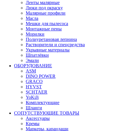
Ленты малярные
Люки под окраску
Малярные профили
Масла
Мешки для пылесоса
Монтажные пены
Морилки
Полиуретановая лепнина
Растворители и спецсредства
Укрывные материалы
Шпатлёвки
Эмали
ОБОРУДОВАНИЕ
ASM
DINO POWER
GRACO
HYVST
SCHTAER
YoKiJi
Комплектующие
Шланги
СОПУТСТВУЮЩИЕ ТОВАРЫ
Аксессуары
Кремы
Маркеры, карандаши