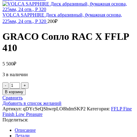
VOLCA SAPPHIRE Диск абразивный, бумажная основа,
225мм, 24 отв., P 320
200
₽
GRACO Сопло RAC X FFLP
410
5 500
₽
3 в наличии
Количество
товара
В корзину
GRACO
Сравнить
Сопло
Добавить в список желаний
RAC
Артикул:
qDYcSeQShwrpLO8hdmSKP2
Категория:
FFLP Fine
X
Finish Low Preasure
FFLP
Поделиться:
410
Описание
Детали