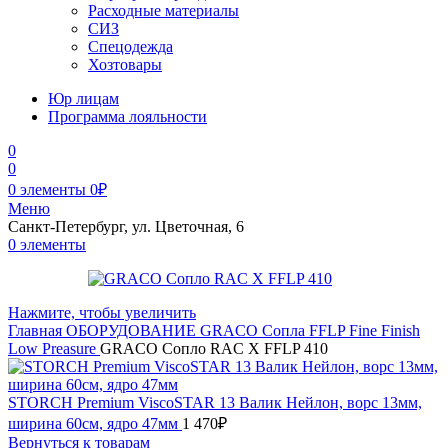
Расходные материалы
СИЗ
Спецодежда
Хозтовары
Юр лицам
Программа лояльности
0
0
0
элементы
0
₽
Меню
Санкт-Петербург, ул. Цветочная, 6
0
элементы
Нажмите, чтобы увеличить
Главная
ОБОРУДОВАНИЕ
GRACO
Сопла
FFLP Fine Finish
Low Preasure
GRACO Сопло RAC X FFLP 410
STORCH Premium ViscoSTAR 13 Валик Нейлон, ворс 13мм,
ширина 60см, ядро 47мм
1 470
₽
Вернуться к товарам