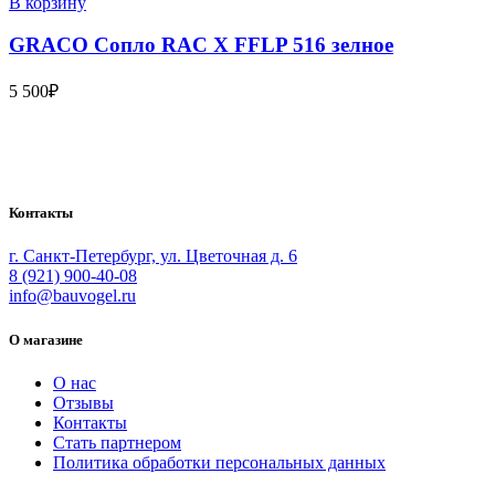
В корзину
GRACO Сопло RAC X FFLP 516 зелное
5 500
₽
Bauvogel – интернет-магазин материалов и инструментов для
маляров. У нас вы найдёте всё необходимое для
осуществления малярных работ.
Контакты
г. Санкт-Петербург, ул. Цветочная д. 6
8 (921) 900-40-08
info@bauvogel.ru
О магазине
О нас
Отзывы
Контакты
Стать партнером
Политика обработки персональных данных