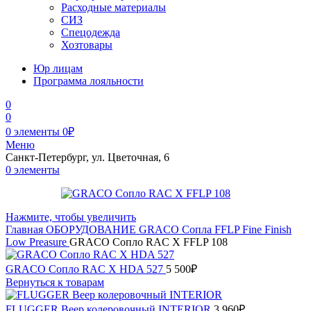
Расходные материалы
СИЗ
Спецодежда
Хозтовары
Юр лицам
Программа лояльности
0
0
0
элементы
0
₽
Меню
Санкт-Петербург, ул. Цветочная, 6
0
элементы
Нажмите, чтобы увеличить
Главная
ОБОРУДОВАНИЕ
GRACO
Сопла
FFLP Fine Finish
Low Preasure
GRACO Сопло RAC X FFLP 108
GRACO Сопло RAC X HDA 527
5 500
₽
Вернуться к товарам
FLUGGER Веер колеровочный INTERIOR
3 960
₽