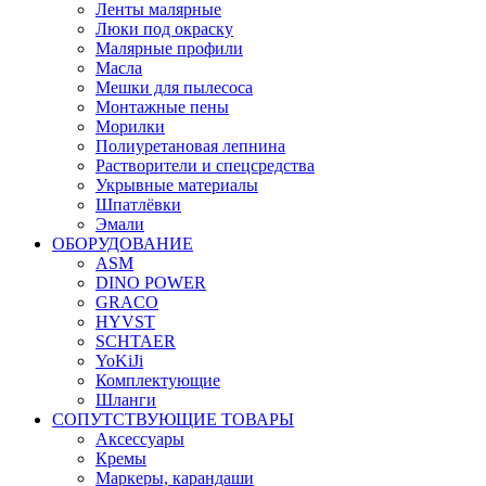
Ленты малярные
Люки под окраску
Малярные профили
Масла
Мешки для пылесоса
Монтажные пены
Морилки
Полиуретановая лепнина
Растворители и спецсредства
Укрывные материалы
Шпатлёвки
Эмали
ОБОРУДОВАНИЕ
ASM
DINO POWER
GRACO
HYVST
SCHTAER
YoKiJi
Комплектующие
Шланги
СОПУТСТВУЮЩИЕ ТОВАРЫ
Аксессуары
Кремы
Маркеры, карандаши