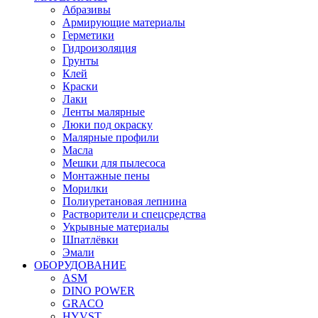
Абразивы
Армирующие материалы
Герметики
Гидроизоляция
Грунты
Клей
Краски
Лаки
Ленты малярные
Люки под окраску
Малярные профили
Масла
Мешки для пылесоса
Монтажные пены
Морилки
Полиуретановая лепнина
Растворители и спецсредства
Укрывные материалы
Шпатлёвки
Эмали
ОБОРУДОВАНИЕ
ASM
DINO POWER
GRACO
HYVST