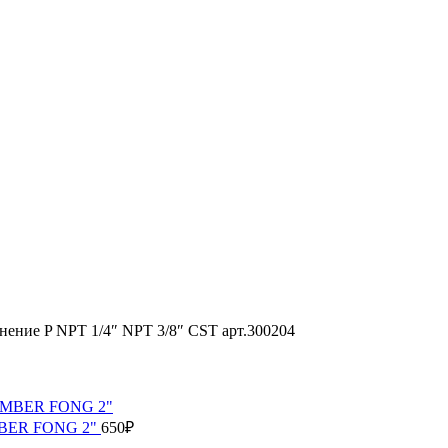
ние P NPT 1/4″ NPT 3/8″ CST арт.300204
AMBER FONG 2"
650
₽