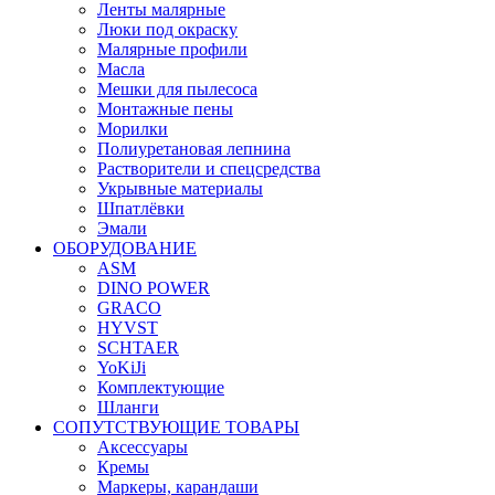
Ленты малярные
Люки под окраску
Малярные профили
Масла
Мешки для пылесоса
Монтажные пены
Морилки
Полиуретановая лепнина
Растворители и спецсредства
Укрывные материалы
Шпатлёвки
Эмали
ОБОРУДОВАНИЕ
ASM
DINO POWER
GRACO
HYVST
SCHTAER
YoKiJi
Комплектующие
Шланги
СОПУТСТВУЮЩИЕ ТОВАРЫ
Аксессуары
Кремы
Маркеры, карандаши