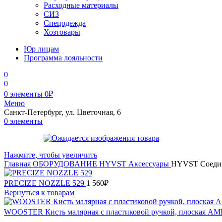
Расходные материалы
СИЗ
Спецодежда
Хозтовары
Юр лицам
Программа лояльности
0
0
0
элементы
0
₽
Меню
Санкт-Петербург, ул. Цветочная, 6
0
элементы
Нажмите, чтобы увеличить
Главная
ОБОРУДОВАНИЕ
HYVST
Аксессуары
HYVST Соедине
PRECIZE NOZZLE 529
1 560
₽
Вернуться к товарам
WOOSTER Кисть малярная с пластиковой ручкой, плоская 