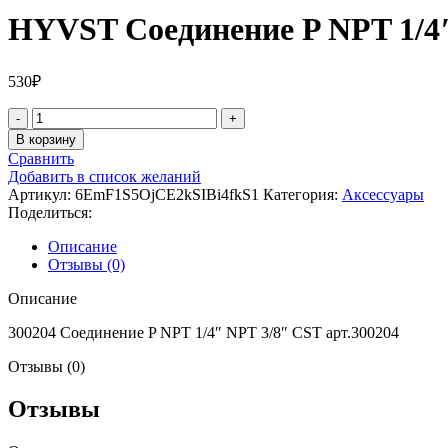
HYVST Соединение P NPT 1/4″
530
₽
Количество
товара
В корзину
HYVST
Сравнить
Соединение
Добавить в список желаний
P
Артикул:
6EmF1S5OjCE2kSIBi4fkS1
Категория:
Аксессуары
NPT
Поделиться:
1/4"
NPT
Описание
3/8"
Отзывы (0)
CST
арт.300204
Описание
300204 Соединение P NPT 1/4″ NPT 3/8″ CST арт.300204
Отзывы (0)
Отзывы