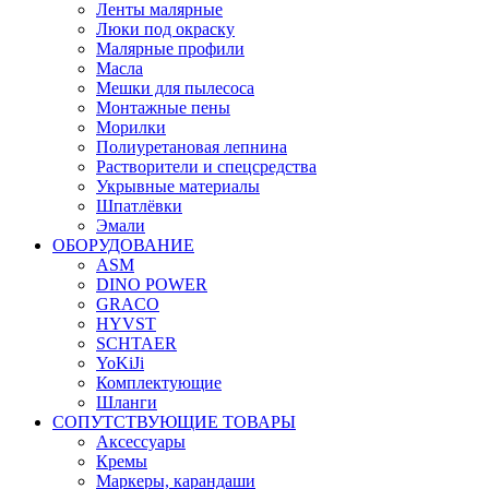
Ленты малярные
Люки под окраску
Малярные профили
Масла
Мешки для пылесоса
Монтажные пены
Морилки
Полиуретановая лепнина
Растворители и спецсредства
Укрывные материалы
Шпатлёвки
Эмали
ОБОРУДОВАНИЕ
ASM
DINO POWER
GRACO
HYVST
SCHTAER
YoKiJi
Комплектующие
Шланги
СОПУТСТВУЮЩИЕ ТОВАРЫ
Аксессуары
Кремы
Маркеры, карандаши