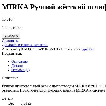
MIRKA Ручной жёсткий шлифов
10 816
₽
1 в наличии
Количество
В корзину
товара
Сравнить
MIRKA
Добавить в список желаний
Ручной
Артикул:
lyHr-LbChi5iWPdNoNTXx1
Категория:
другое
жёсткий
Поделиться:
шлифовальный
блок
Описание
70х400
Детали
53
Отзывы (0)
отв.,
жёлтый,
Описание
на
Ручной шлифовальный блок с пылеотводом MIRKA 8391155111 
липучке
отверстия. Подключается с помощью шланга MIRKA к системе
Детали
Вес
0 58 кг