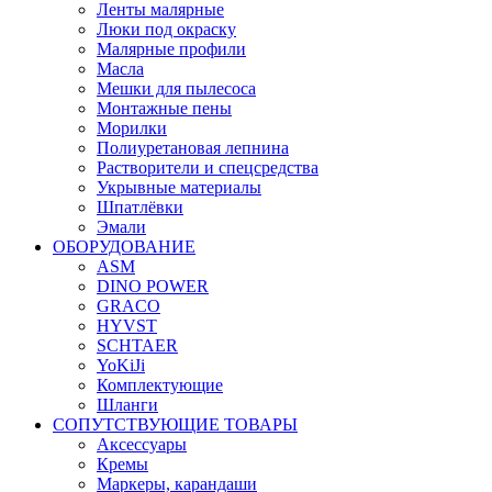
Ленты малярные
Люки под окраску
Малярные профили
Масла
Мешки для пылесоса
Монтажные пены
Морилки
Полиуретановая лепнина
Растворители и спецсредства
Укрывные материалы
Шпатлёвки
Эмали
ОБОРУДОВАНИЕ
ASM
DINO POWER
GRACO
HYVST
SCHTAER
YoKiJi
Комплектующие
Шланги
СОПУТСТВУЮЩИЕ ТОВАРЫ
Аксессуары
Кремы
Маркеры, карандаши