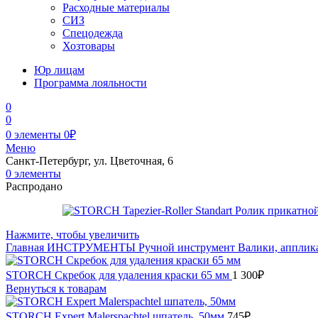
Расходные материалы
СИЗ
Спецодежда
Хозтовары
Юр лицам
Программа лояльности
0
0
0
элементы
0
₽
Меню
Санкт-Петербург, ул. Цветочная, 6
0
элементы
Распродано
Нажмите, чтобы увеличить
Главная
ИНСТРУМЕНТЫ
Ручной инструмент
Валики, аппли
STORCH Скребок для удаления краски 65 мм
1 300
₽
Вернуться к товарам
STORCH Expert Malerspachtel шпатель, 50мм
745
₽