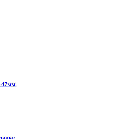
о 47мм
ладке