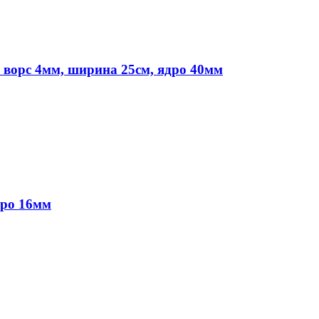
 ворс 4мм, ширина 25см, ядро 40мм
дро 16мм
аляров. У нас вы найдёте всё необходимое для осуществления ма