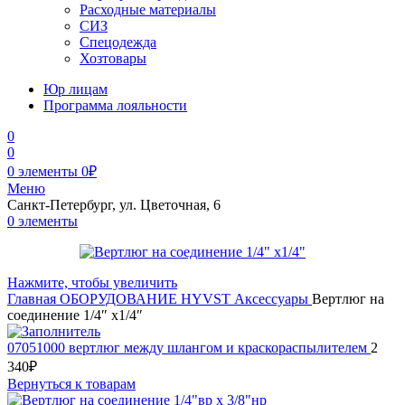
Расходные материалы
СИЗ
Спецодежда
Хозтовары
Юр лицам
Программа лояльности
0
0
0
элементы
0
₽
Меню
Санкт-Петербург, ул. Цветочная, 6
0
элементы
Нажмите, чтобы увеличить
Главная
ОБОРУДОВАНИЕ
HYVST
Аксессуары
Вертлюг на
соединение 1/4″ x1/4″
07051000 вертлюг между шлангом и краскораспылителем
2
340
₽
Вернуться к товарам