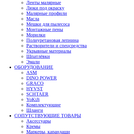
Ленты малярные
Люки под окраску
Малярные профили
Масла
Мешки для пылесоса
Монтажные пены
Морилки
Полиуретановая лепнина
Растворители и спецсредства
Укрывные материалы
Шпатлёвки
Эмали
ОБОРУДОВАНИЕ
ASM
DINO POWER
GRACO
HYVST
SCHTAER
YoKiJi
Комплектующие
Шланги
СОПУТСТВУЮЩИЕ ТОВАРЫ
Аксессуары
Кремы
Маркеры, карандаши