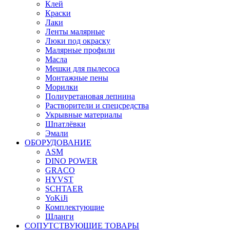
Клей
Краски
Лаки
Ленты малярные
Люки под окраску
Малярные профили
Масла
Мешки для пылесоса
Монтажные пены
Морилки
Полиуретановая лепнина
Растворители и спецсредства
Укрывные материалы
Шпатлёвки
Эмали
ОБОРУДОВАНИЕ
ASM
DINO POWER
GRACO
HYVST
SCHTAER
YoKiJi
Комплектующие
Шланги
СОПУТСТВУЮЩИЕ ТОВАРЫ