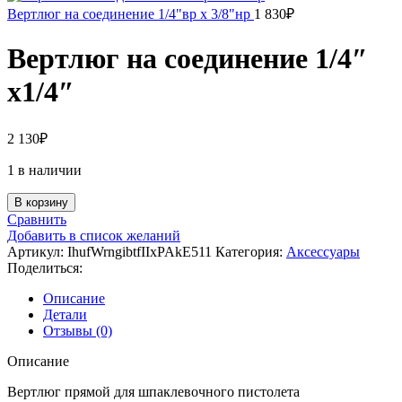
Вертлюг на соединение 1/4"вр x 3/8"нр
1 830
₽
Вертлюг на соединение 1/4″
x1/4″
2 130
₽
1 в наличии
Количество
В корзину
товара
Сравнить
Вертлюг
Добавить в список желаний
на
Артикул:
IhufWrngibtfIIxPAkE511
Категория:
Аксессуары
соединение
Поделиться:
1/4"
x1/4"
Описание
Детали
Отзывы (0)
Описание
Вертлюг прямой для шпаклевочного пистолета